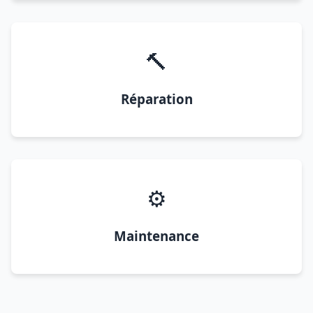
🔨
Réparation
⚙️
Maintenance