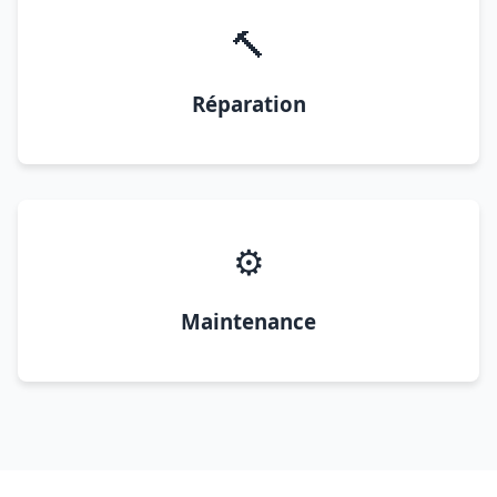
🔨
Réparation
⚙️
Maintenance