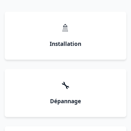
🚿
Installation
🔧
Dépannage