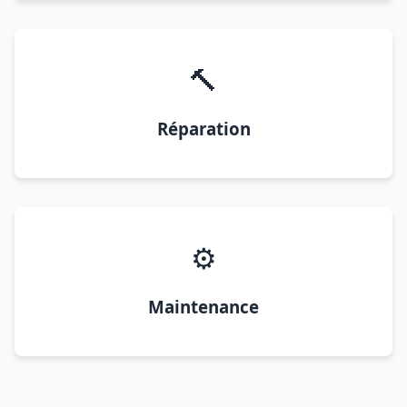
🔨
Réparation
⚙️
Maintenance