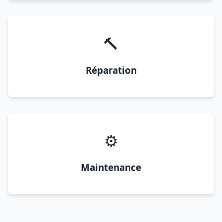
🔨
Réparation
⚙️
Maintenance