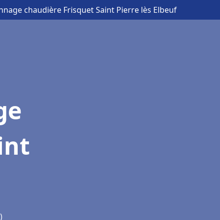
nnage chaudière Frisquet Saint Pierre lès Elbeuf
ge
int
)