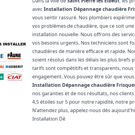
Dans la ville de
Saint Pierre lès Elbeuf
, les 
avec
Installation Dépannage chaudière Fr
vous sentir rassuré. Nos plombiers expérim
vos problèmes de chaudière, que ce soit un
installation nouvelle. Nous offrons des serv
vos besoins urgents. Nos techniciens sont f
chaudières de manière efficace et rapide. 
soient résolus dans les délais les plus brefs
tarifs sont compétitifs et transparents, nou
engagement. Vous pouvez être sûr que vous o
Installation Dépannage chaudière Frisque
nos garanties et de nos résultats, nos clien
4,5 étoiles sur 5 pour notre rapidité, notre p
N'attendez plus, appelez-nous dès aujourd'hu
Installation Dé