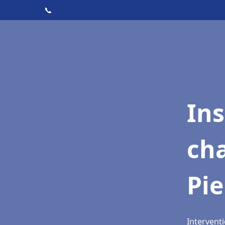
📞
In
cha
Pie
Interventi