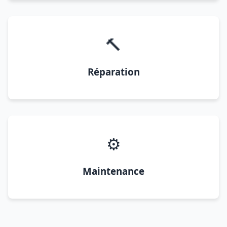
🔨
Réparation
⚙️
Maintenance