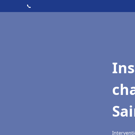
📞
In
cha
Sai
Interventi