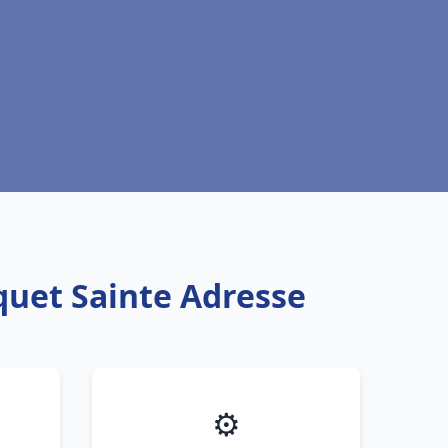
quet Sainte Adresse
⚙️