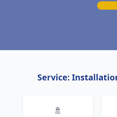
Service: Installat
🚿