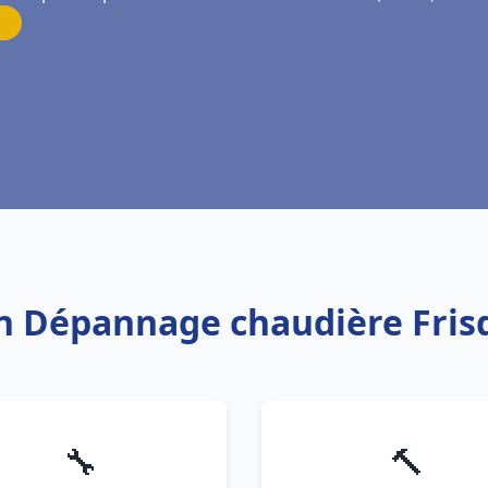
ion Dépannage chaudière Fris
🔧
🔨