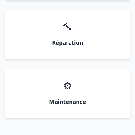
🔨
Réparation
⚙️
Maintenance