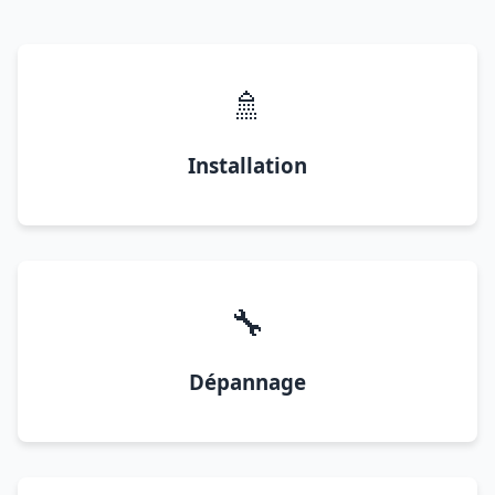
🚿
Installation
🔧
Dépannage