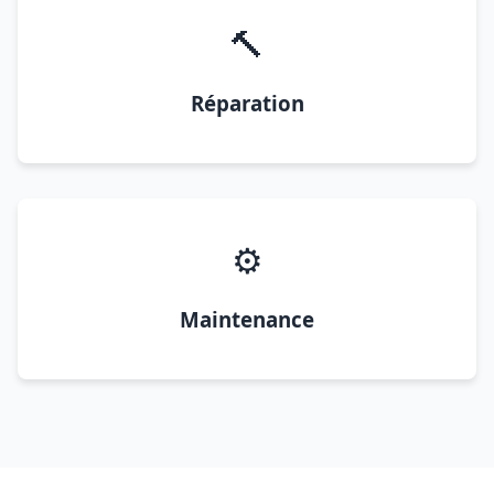
🔨
Réparation
⚙️
Maintenance