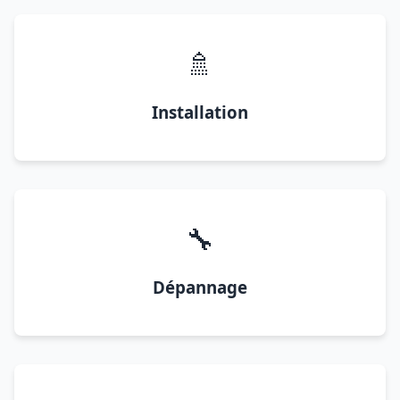
🚿
Installation
🔧
Dépannage