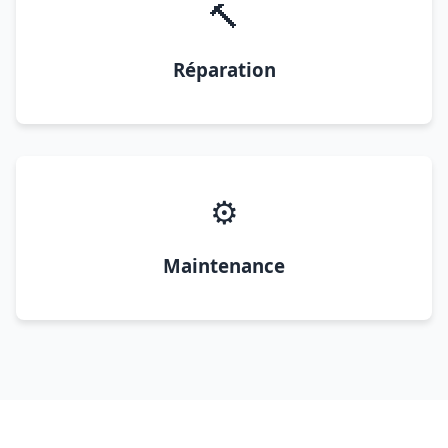
🔨
Réparation
⚙️
Maintenance