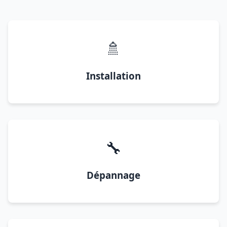
🚿
Installation
🔧
Dépannage