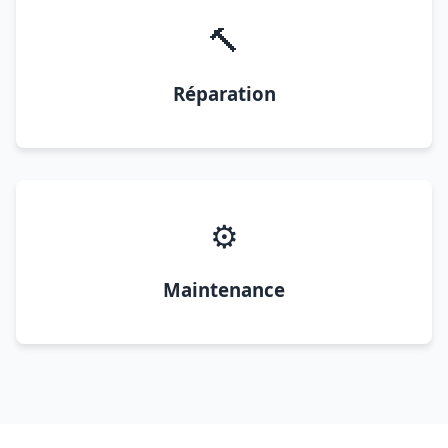
🔨
Réparation
⚙️
Maintenance