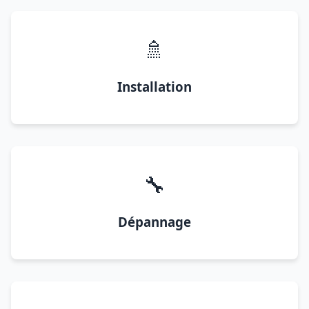
🚿
Installation
🔧
Dépannage