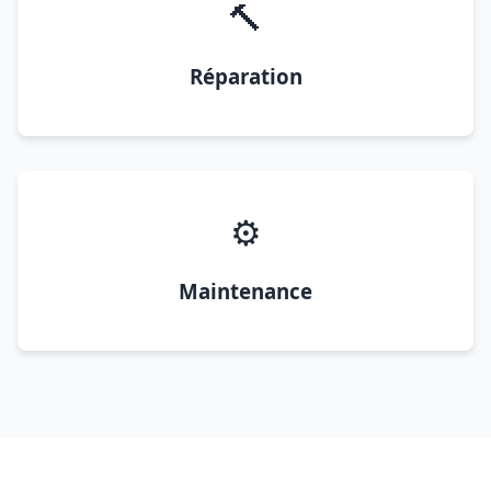
🔨
Réparation
⚙️
Maintenance