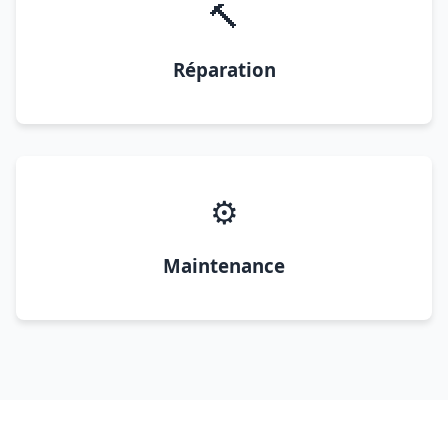
🔨
Réparation
⚙️
Maintenance