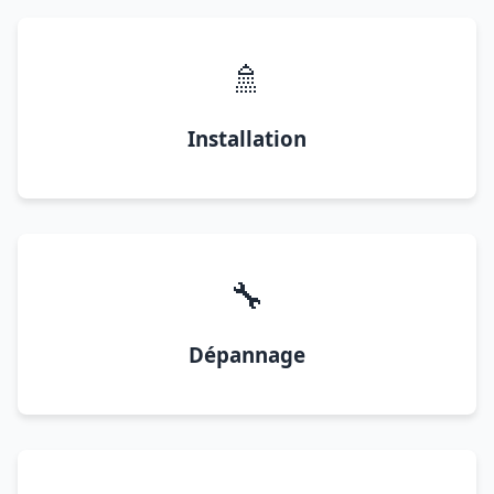
🚿
Installation
🔧
Dépannage