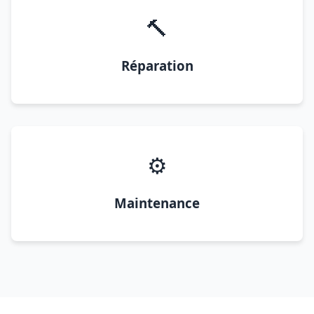
🔨
Réparation
⚙️
Maintenance