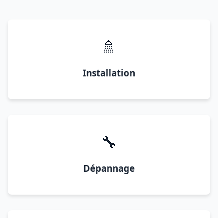
🚿
Installation
🔧
Dépannage