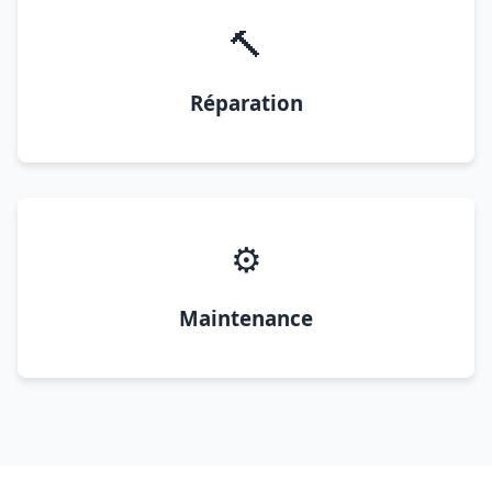
🔨
Réparation
⚙️
Maintenance