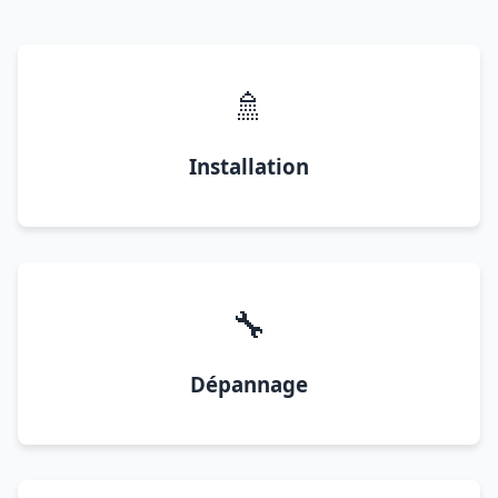
🚿
Installation
🔧
Dépannage