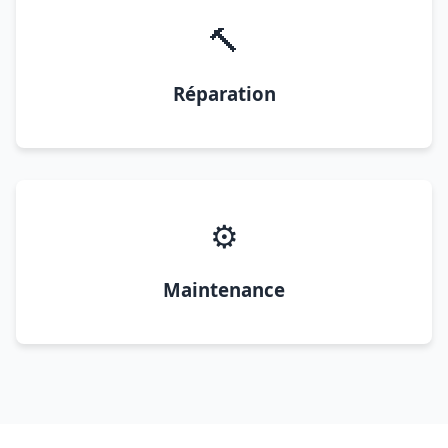
🔨
Réparation
⚙️
Maintenance