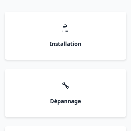
🚿
Installation
🔧
Dépannage