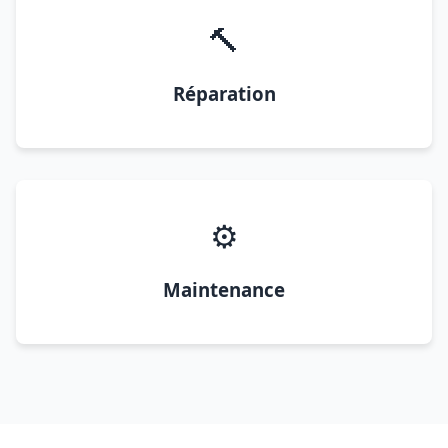
🔨
Réparation
⚙️
Maintenance