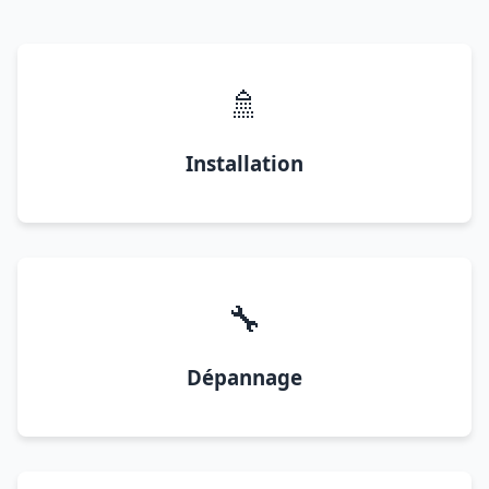
🚿
Installation
🔧
Dépannage