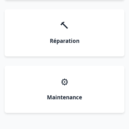
🔨
Réparation
⚙️
Maintenance