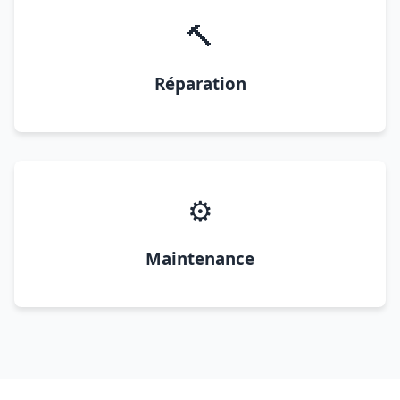
🔨
Réparation
⚙️
Maintenance