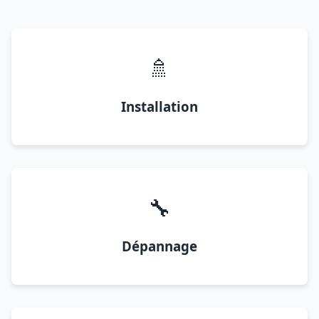
🚿
Installation
🔧
Dépannage