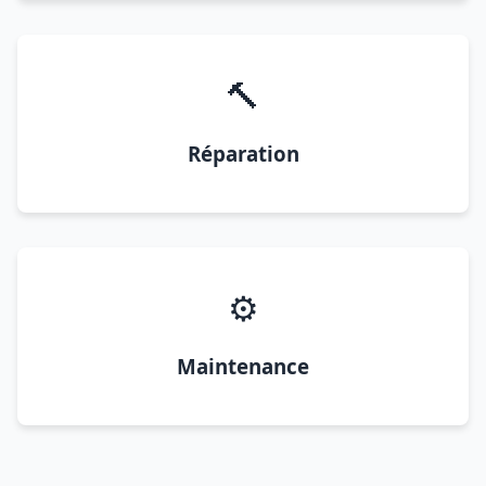
🔨
Réparation
⚙️
Maintenance