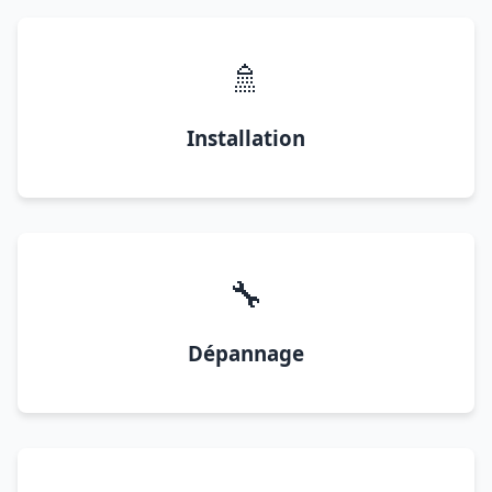
🚿
Installation
🔧
Dépannage