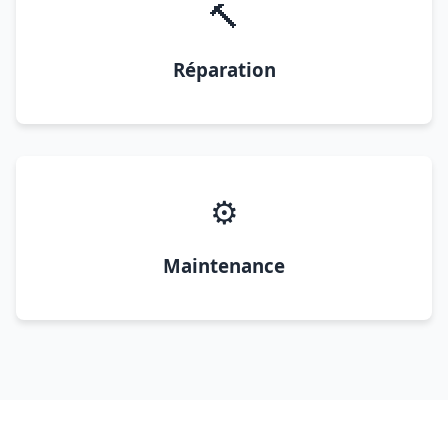
🔨
Réparation
⚙️
Maintenance