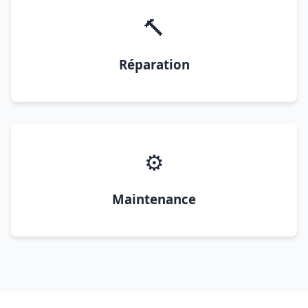
🔨
Réparation
⚙️
Maintenance