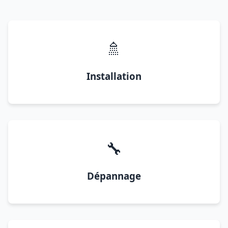
🚿
Installation
🔧
Dépannage