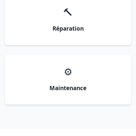
🔨
Réparation
⚙️
Maintenance