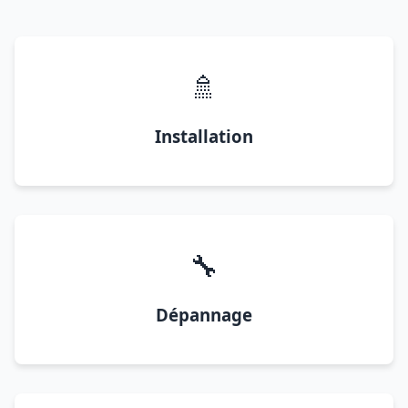
🚿
Installation
🔧
Dépannage