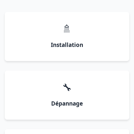
🚿
Installation
🔧
Dépannage