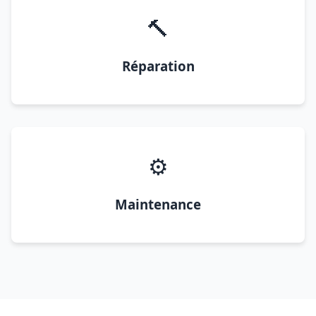
🔨
Réparation
⚙️
Maintenance