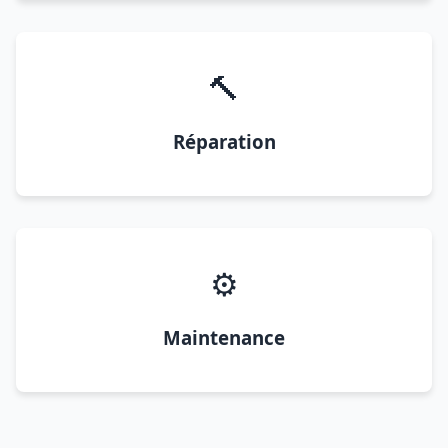
🔨
Réparation
⚙️
Maintenance