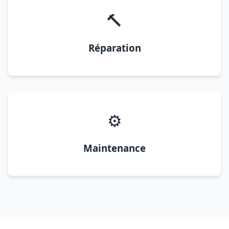
🔨
Réparation
⚙️
Maintenance