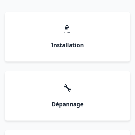
🚿
Installation
🔧
Dépannage