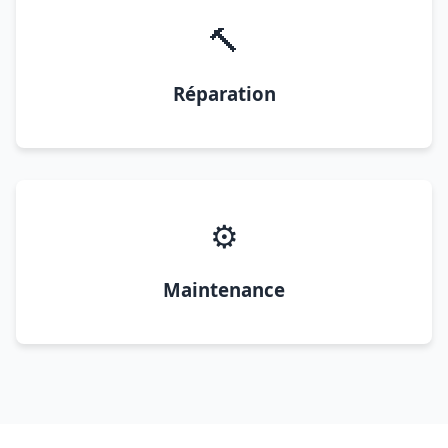
🔨
Réparation
⚙️
Maintenance