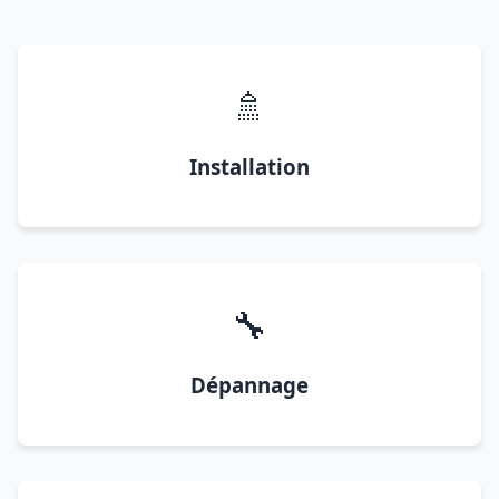
🚿
Installation
🔧
Dépannage