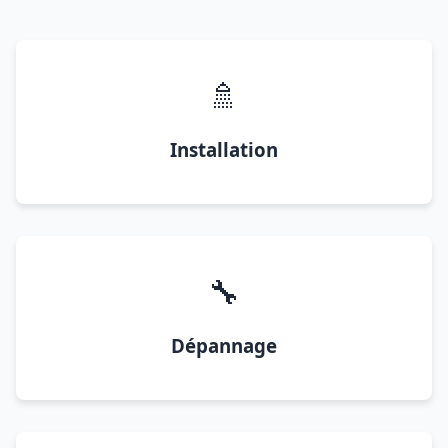
🚿
Installation
🔧
Dépannage