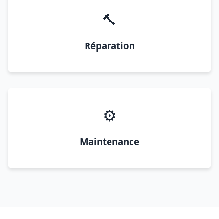
🔨
Réparation
⚙️
Maintenance