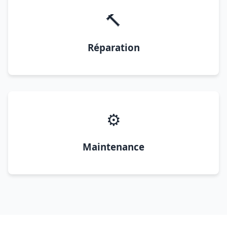
🔨
Réparation
⚙️
Maintenance