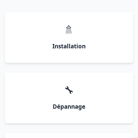
🚿
Installation
🔧
Dépannage