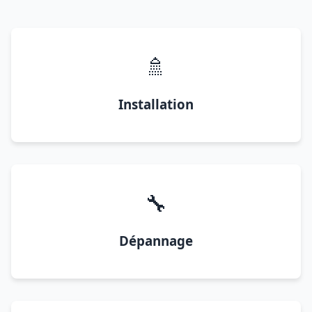
🚿
Installation
🔧
Dépannage