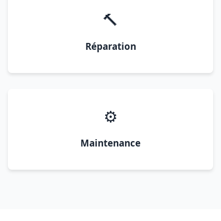
🔨
Réparation
⚙️
Maintenance