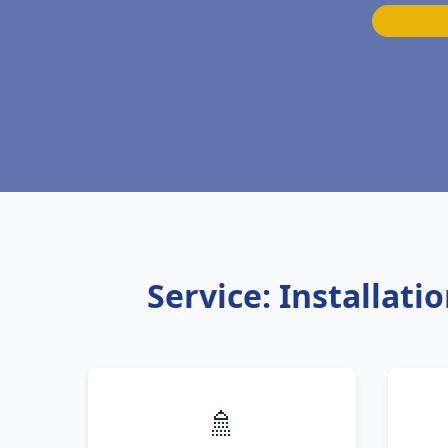
Service: Installat
🚿