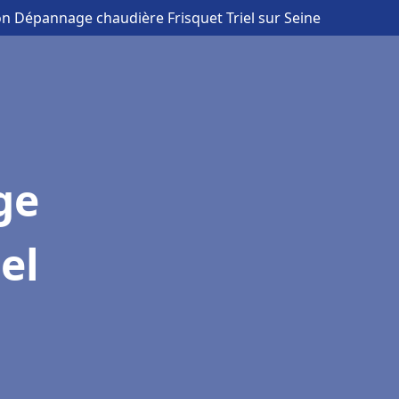
ion Dépannage chaudière Frisquet Triel sur Seine
ge
el