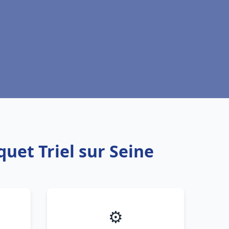
uet Triel sur Seine
⚙️