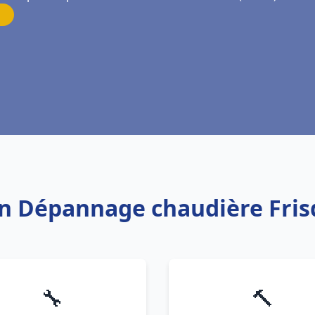
ion Dépannage chaudière Frisq
🔧
🔨