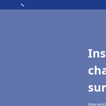
📞
In
cha
sur
Interventi