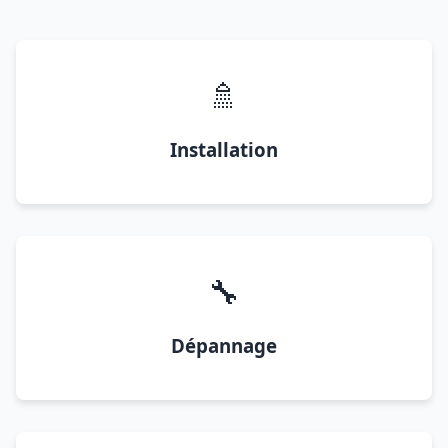
🚿
Installation
🔧
Dépannage