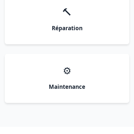
🔨
Réparation
⚙️
Maintenance