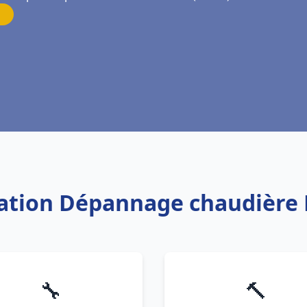
lation Dépannage chaudière 
🔧
🔨