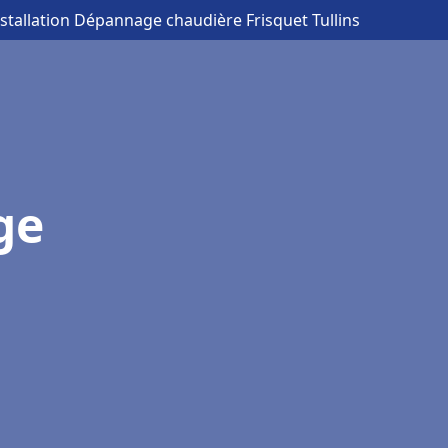
nstallation Dépannage chaudière Frisquet Tullins
ge