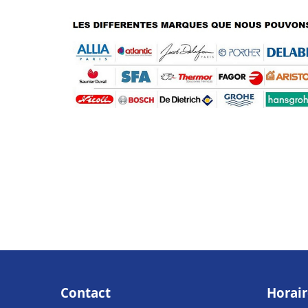
Contact
Horair