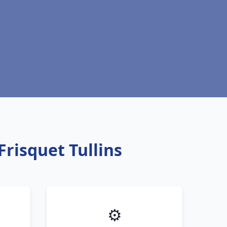
Frisquet Tullins
⚙️