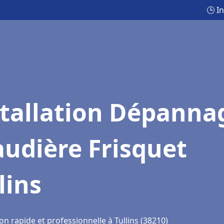
🕒 I
stallation Dépanna
udière Frisquet
lins
on rapide et professionnelle à Tullins (38210)