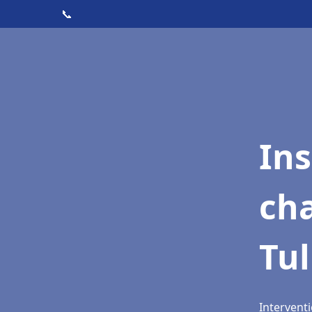
📞
In
cha
Tul
Interventi