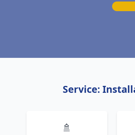
Service: Instal
🚿