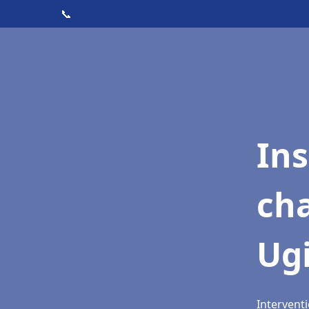
📞
In
cha
Ug
Interventi