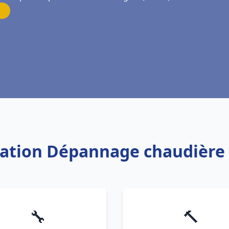
llation Dépannage chaudière
🔧
🔨