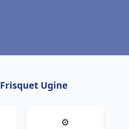
 Frisquet Ugine
⚙️