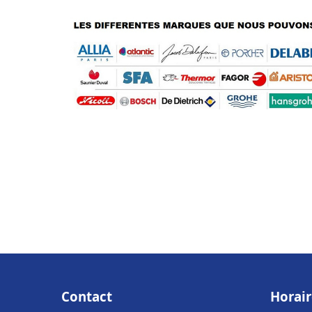
Contact
Horair