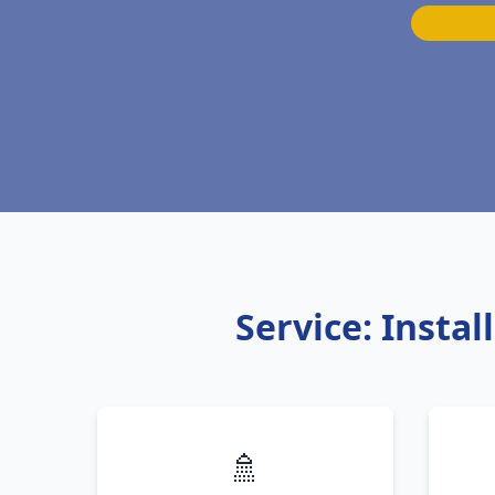
Service: Insta
🚿