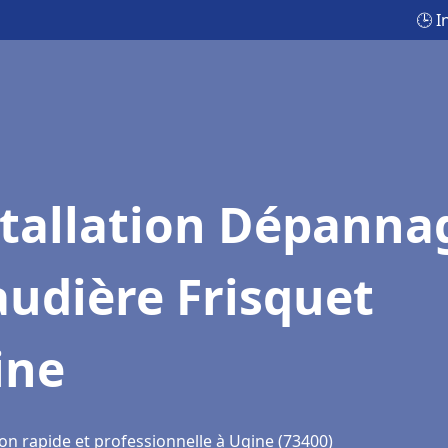
🕒 I
stallation Dépanna
udière Frisquet
ine
on rapide et professionnelle à Ugine (73400)