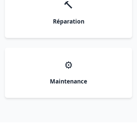
🔨
Réparation
⚙️
Maintenance