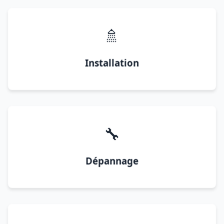
🚿
Installation
🔧
Dépannage