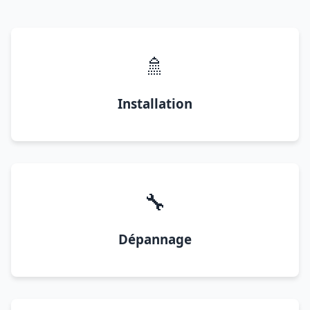
🚿
Installation
🔧
Dépannage