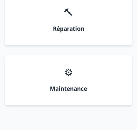
🔨
Réparation
⚙️
Maintenance