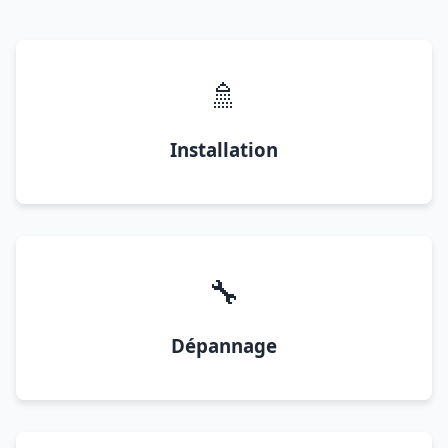
🚿
Installation
🔧
Dépannage