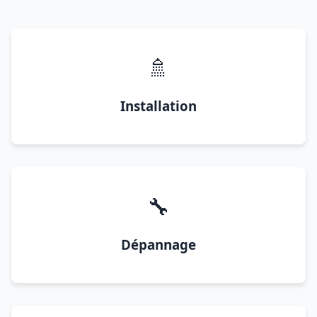
🚿
Installation
🔧
Dépannage