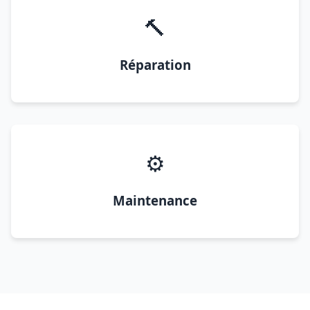
🔨
Réparation
⚙️
Maintenance