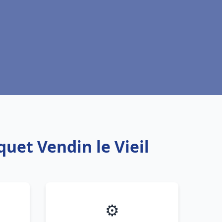
uet Vendin le Vieil
⚙️