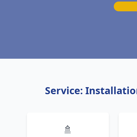
Service: Installat
🚿