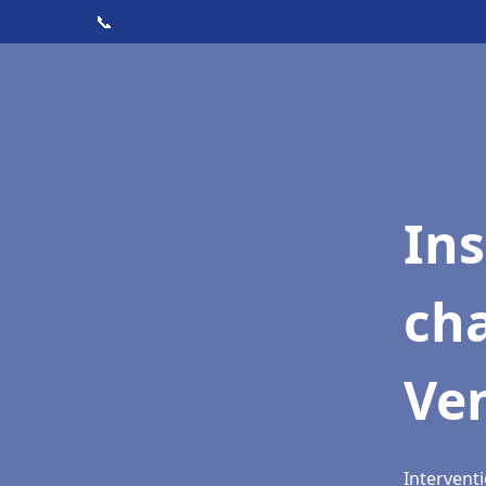
📞
In
cha
Ven
Interventi