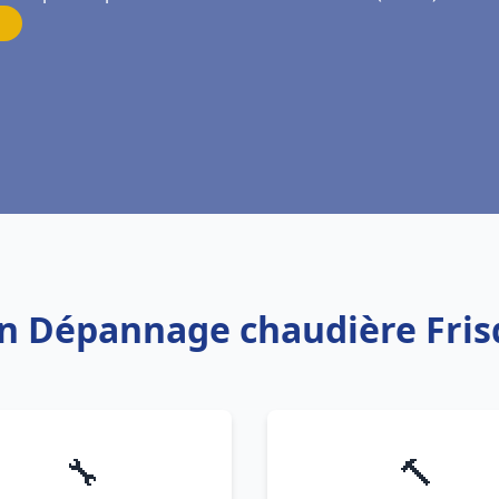
ion Dépannage chaudière Frisq
🔧
🔨