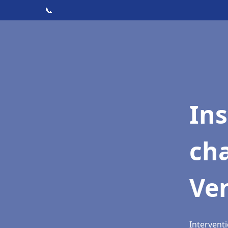
📞
In
cha
Ven
Interventi