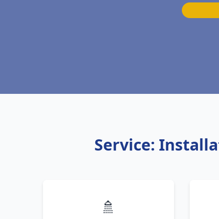
Service: Instal
🚿