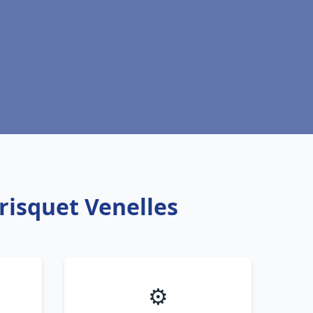
risquet Venelles
⚙️