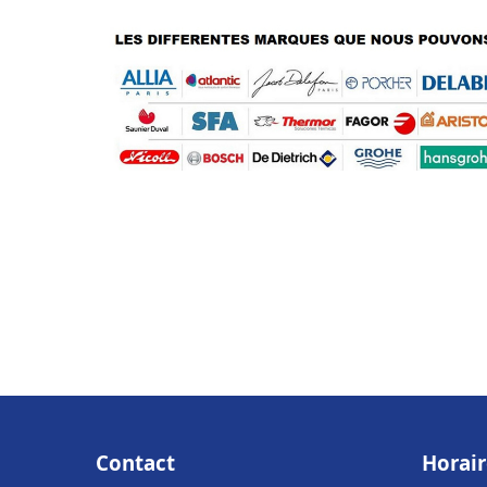
Contact
Horair