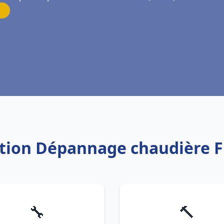
lation Dépannage chaudière F
🔧
🔨