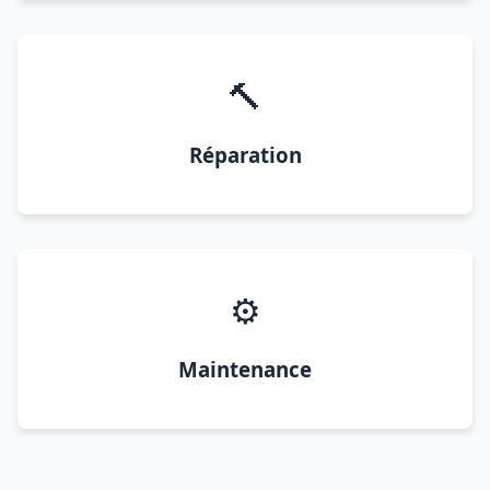
🔨
Réparation
⚙️
Maintenance