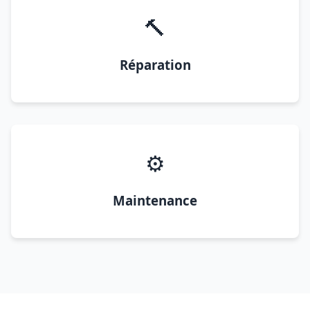
🔨
Réparation
⚙️
Maintenance