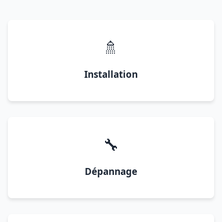
🚿
Installation
🔧
Dépannage