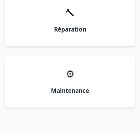
🔨
Réparation
⚙️
Maintenance