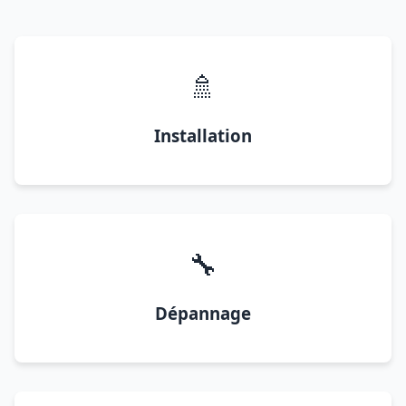
🚿
Installation
🔧
Dépannage