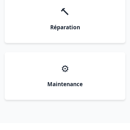
🔨
Réparation
⚙️
Maintenance