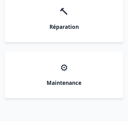
🔨
Réparation
⚙️
Maintenance