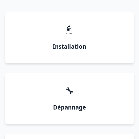
🚿
Installation
🔧
Dépannage