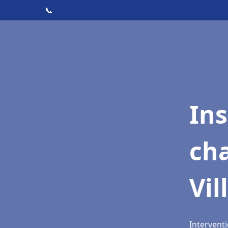
📞
In
cha
Vil
Interventi