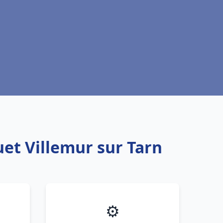
uet Villemur sur Tarn
⚙️