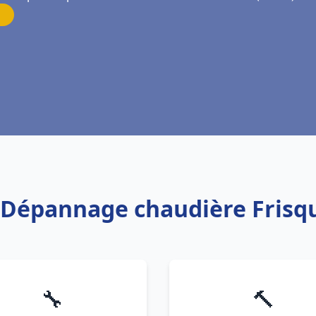
n Dépannage chaudière Frisq
🔧
🔨