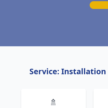
Service: Installatio
🚿