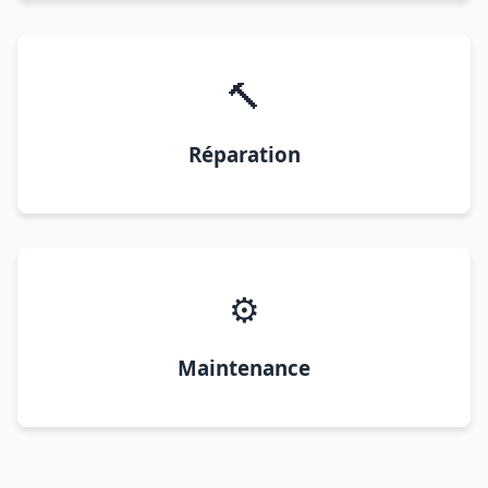
🔨
Réparation
⚙️
Maintenance