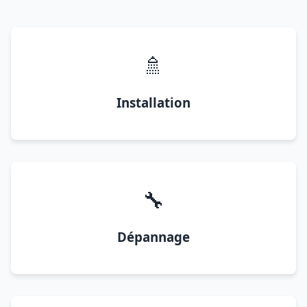
🚿
Installation
🔧
Dépannage