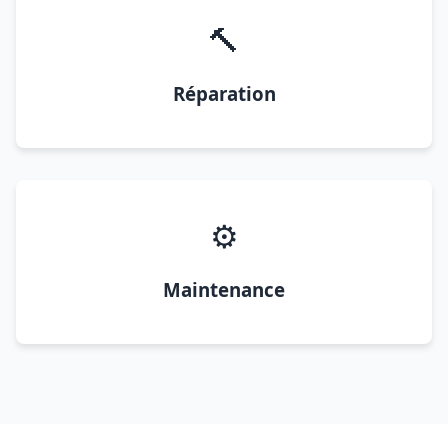
🔨
Réparation
⚙️
Maintenance