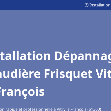
🕒 Installatio
stallation Dépanna
udière Frisquet Vi
François
on rapide et professionnelle à Vitry le François (51300)