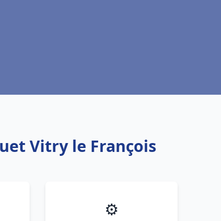
et Vitry le François
⚙️