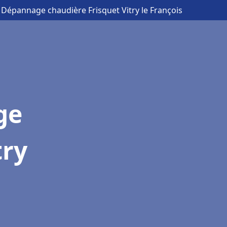
n Dépannage chaudière Frisquet Vitry le François
ge
try