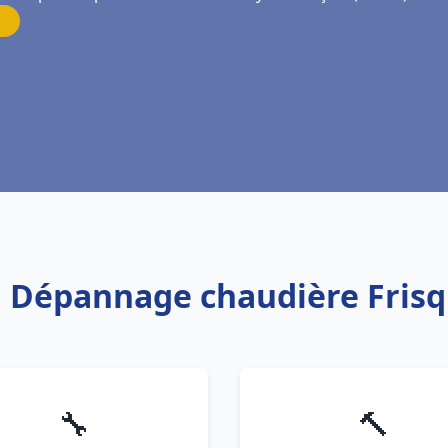
on Dépannage chaudière Frisqu
🔧
🔨