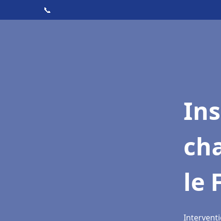
📞
In
cha
le 
Interventi