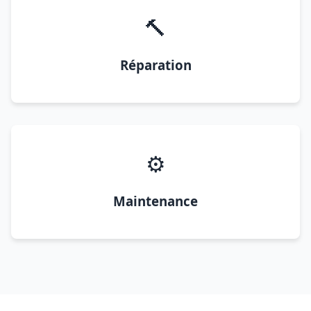
🔨
Réparation
⚙️
Maintenance