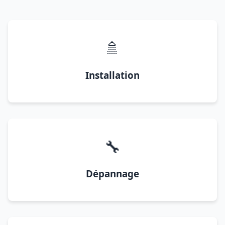
🚿
Installation
🔧
Dépannage